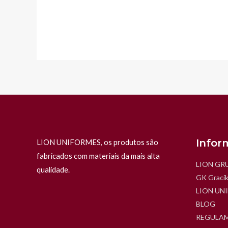
Infor
LION UNIFORMES, os produtos são
fabricados com materiais da mais alta
LION GR
qualidade.
GK Gracik
LION UN
BLOG
REGULAM