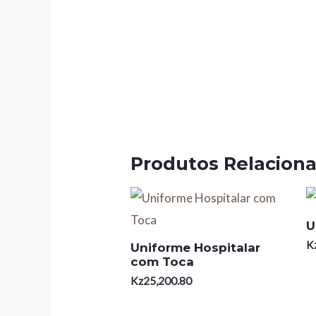
Produtos Relacion
U
K
Uniforme Hospitalar
com Toca
Kz
25,200.80