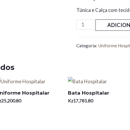
Túnica e Calça com tecid
ADICIO
Categoria:
Uniforme Hospit
ados
niforme Hospitalar
Bata Hospitalar
z
25,200.80
Kz
17,781.80