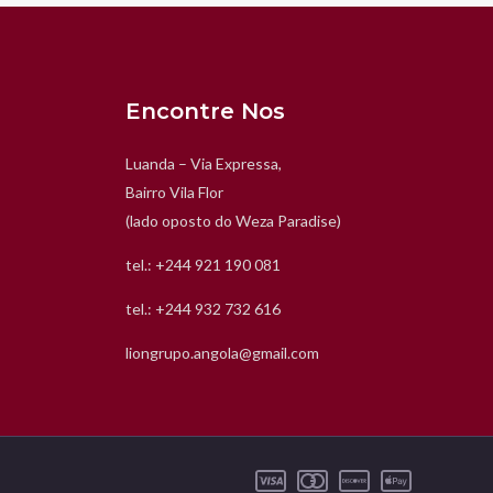
Encontre Nos
Luanda – Via Expressa,
Bairro Vila Flor
(lado oposto do Weza Paradise)
tel.: +244 921 190 081
tel.: +244 932 732 616
liongrupo.angola@gmail.com