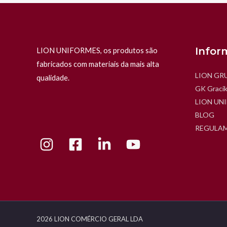
Infor
LION UNIFORMES, os produtos são
fabricados com materiais da mais alta
LION GR
qualidade.
GK Gracik
LION UN
BLOG
REGULAM
2026 LION COMÉRCIO GERAL LDA