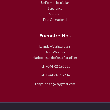
Uniforme Hospitalar
Segurança
Macacão
Fato Operacional
Encontre Nos
Luanda – Via Expressa,
Bairro Vila Flor
(lado oposto do Weza Paradise)
tel.: +244 921 190 081
tel.: +244 932 732 616
liongrupo.angola@gmail.com