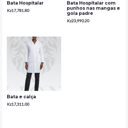
Bata Hospitalar
Bata Hospitalar com
punhos nas mangas e
Kz
17,781.80
gola padre
Kz
23,990.20
Bata e calça
Kz
17,311.00