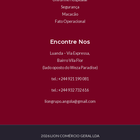
Segurança
Macacão
Fato Operacional
Encontre Nos
Luanda – Via Expressa,
Bairro Vila Flor
(lado oposto do Weza Paradise)
tel.: +244 921 190 081
tel.: +244 932 732 616
liongrupo.angola@gmail.com
2026 LION COMÉRCIO GERAL LDA