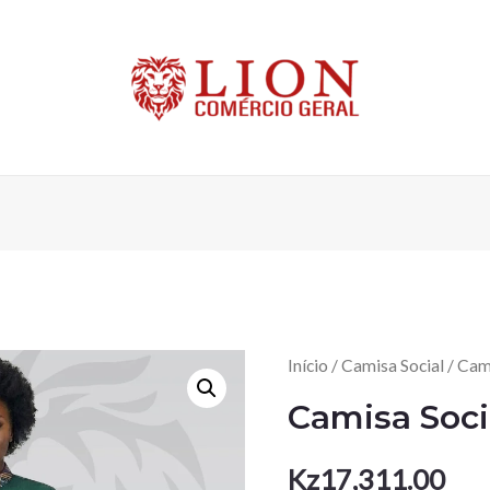
Início
/
Camisa Social
/ Cami
Camisa Soci
Kz
17,311.00