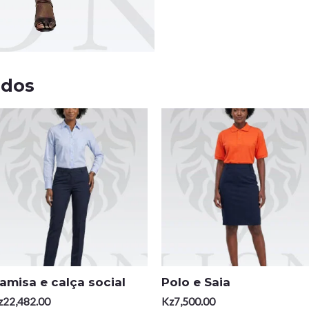
ados
amisa e calça social
Polo e Saia
z
22,482.00
Kz
7,500.00