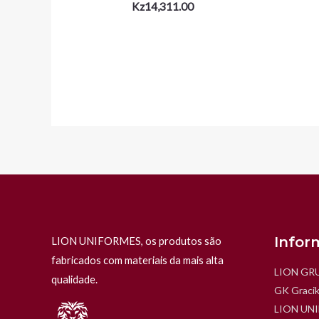
Kz
14,311.00
Infor
LION UNIFORMES, os produtos são
fabricados com materiais da mais alta
LION GR
qualidade.
GK Gracik
LION UN