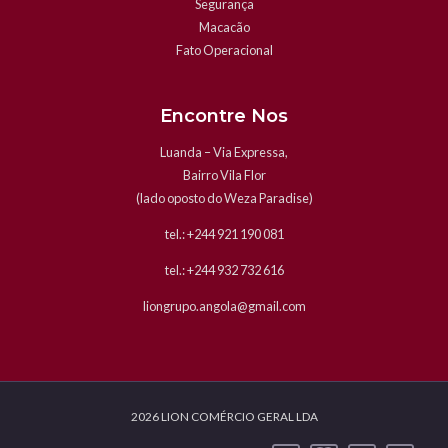
Segurança
Macacão
Fato Operacional
Encontre Nos
Luanda – Via Expressa,
Bairro Vila Flor
(lado oposto do Weza Paradise)
tel.: +244 921 190 081
tel.: +244 932 732 616
liongrupo.angola@gmail.com
2026 LION COMÉRCIO GERAL LDA