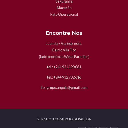
Segurança
Macacão
Fato Operacional
Encontre Nos
Luanda – Via Expressa,
Bairro Vila Flor
(lado oposto do Weza Paradise)
tel.: +244 921 190 081
tel.: +244 932 732 616
liongrupo.angola@gmail.com
2026 LION COMÉRCIO GERAL LDA