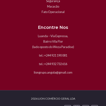
Segurança
Macacão
Fato Operacional
Encontre Nos
Luanda – Via Expressa,
Bairro Vila Flor
(lado oposto do Weza Paradise)
tel.: +244 921 190 081
tel.: +244 932 732 616
liongrupo.angola@gmail.com
2026 LION COMÉRCIO GERAL LDA