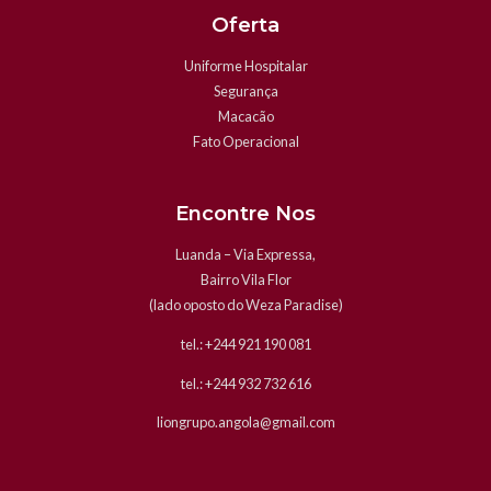
Oferta
Uniforme Hospitalar
Segurança
Macacão
Fato Operacional
Encontre Nos
Luanda – Via Expressa,
Bairro Vila Flor
(lado oposto do Weza Paradise)
tel.: +244 921 190 081
tel.: +244 932 732 616
liongrupo.angola@gmail.com