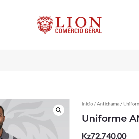
Início
/
Antichama
/ Unifo
Uniforme 
Kz
72,740.00