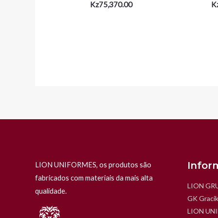
Kz
75,370.00
K
Infor
LION UNIFORMES, os produtos são
fabricados com materiais da mais alta
LION GR
qualidade.
GK Gracik
LION UN