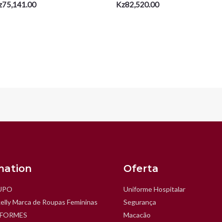
z
75,141.00
Kz
82,520.00
mation
Oferta
UPO
Uniforme Hospitalar
elly Marca de Roupas Femininas
Segurança
IFORMES
Macacão