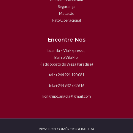
Segurança
Macacão
Fato Operacional
Encontre Nos
Luanda – Via Expressa,
Bairro Vila Flor
(lado oposto do Weza Paradise)
tel.: +244 921 190 081
tel.: +244 932 732 616
liongrupo.angola@gmail.com
2026 LION COMÉRCIO GERAL LDA