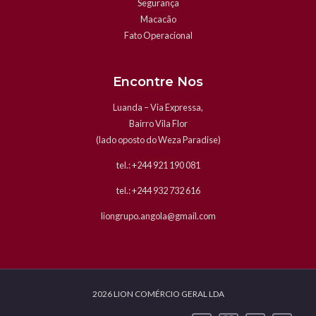
Segurança
Macacão
Fato Operacional
Encontre Nos
Luanda – Via Expressa,
Bairro Vila Flor
(lado oposto do Weza Paradise)
tel.: +244 921 190 081
tel.: +244 932 732 616
liongrupo.angola@gmail.com
2026 LION COMÉRCIO GERAL LDA