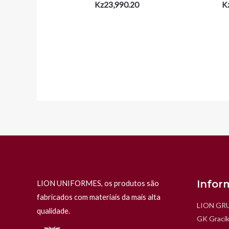
Kz
23,990.20
K
Infor
LION UNIFORMES, os produtos são
fabricados com materiais da mais alta
LION GR
qualidade.
GK Gracik