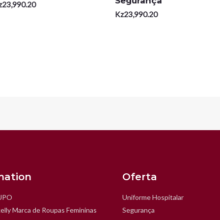
Segurança
z
23,990.20
Kz
23,990.20
mation
Oferta
UPO
Uniforme Hospitalar
elly Marca de Roupas Femininas
Segurança