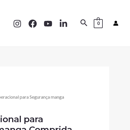
0
peracional para Segurança manga
ional para
manga Comprida