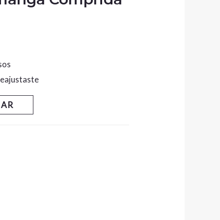
sos
 reajustaste
NAR