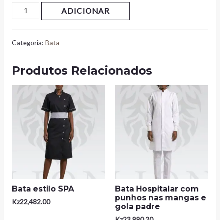
ADICIONAR
Categoria:
Bata
Produtos Relacionados
Bata estilo SPA
Bata Hospitalar com
punhos nas mangas e
Kz
22,482.00
gola padre
Kz
23,990.20