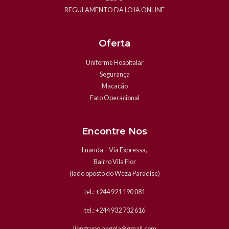
REGULAMENTO DA LOJA ONLINE
Oferta
Uniforme Hospitalar
Segurança
Macacão
Fato Operacional
Encontre Nos
Luanda – Via Expressa,
Bairro Vila Flor
(lado oposto do Weza Paradise)
tel.: +244 921 190 081
tel.: +244 932 732 616
liongrupo.angola@gmail.com